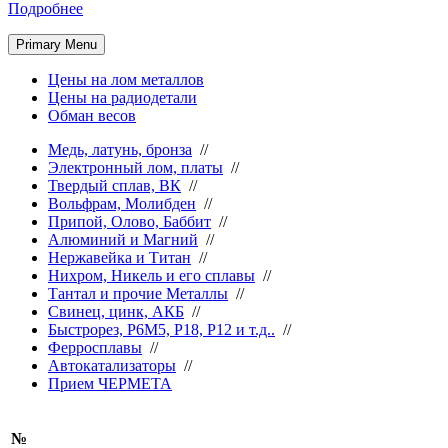
Подробнее
Primary Menu
Цены на лом металлов
Цены на радиодетали
Обман весов
Медь, латунь, бронза
//
Электронный лом, платы
//
Твердый сплав, ВК
//
Вольфрам, Молибден
//
Припой, Олово, Баббит
//
Алюминий и Магний
//
Нержавейка и Титан
//
Нихром, Никель и его сплавы
//
Тантал и прочие Металлы
//
Свинец, цинк, АКБ
//
Быстрорез, Р6М5, Р18, Р12 и т.д..
//
Ферросплавы
//
Автокатализаторы
//
Прием ЧЕРМЕТА
№