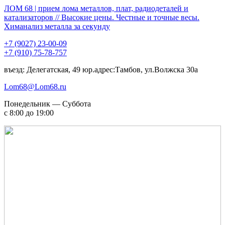
ЛОМ 68 | прием лома металлов, плат, радиодеталей и
катализаторов // Высокие цены. Честные и точные весы.
Химанализ металла за секунду
+7 (9027) 23-00-09
+7 (910) 75-78-757
въезд: Делегатская, 49 юр.адрес:Тамбов, ул.Волжска 30а
Lom68@Lom68.ru
Понедельник — Суббота
с 8:00 до 19:00